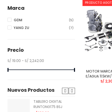
PRODUCTO AGO
Marca
GDM
(5)
YANG ZU
(7)
Precio
S/ 19.00 - S/ 2,242.00
MOTOR MARCA
E/AGUA 11.5KW
S/ 2,3
Nuevos Productos
TABLERO DIGITAL
TAB
RUNTONG175 BSJ
CGL