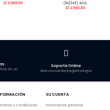
S/ 2,900.00
(1N2345) AZUL
S/ 2,500.00
ías
Soporte Online
rtas en un
atencionalcliente@strada.pe
NFORMACIÓN
SU CUENTA
rminos y Condiciones
Información personal