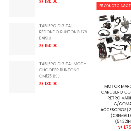
BSJ
S/ 180.00
PRODUCTO AGO
S/ 
TABLERO DIGITAL
TAB
REDONDO RUNTONG 175
CG
BAISIJI
S/ 
S/ 150.00
TABLERO DIGITAL MOD-
TAB
CHOOPER RUNTONG
HO
CM125 BSJ
S/ 
S/ 180.00
MOTOR MARC
CARGUERO CG2
RETRO VARI
C/COMA
ACCESORIOS(
(CREMALL
(54321
S/ 1,7