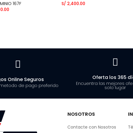
MINIO 167F
S/ 2,400.00
20.00
Oferta los 365 d
os Online Seguros
Encuentra las mejores ofe
 metodo de pago preferido
solo lugar
NOSOTROS
I
Contacte con Nosotros
Té