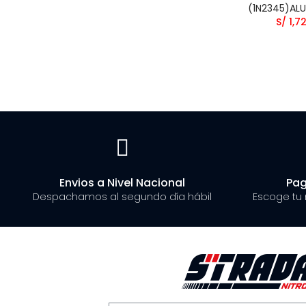
(1N2345)ALU
S/ 1,7
Envios a Nivel Nacional
Pag
Despachamos al segundo día hábil
Escoge tu