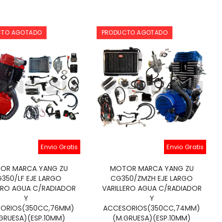
CTO AGOTADO
PRODUCTO AGOTADO
Envio Gratis
Envio Gratis
OR MARCA YANG ZU
MOTOR MARCA YANG ZU
350/LF EJE LARGO
CG350/ZMZH EJE LARGO
LERO AGUA C/RADIADOR
VARILLERO AGUA C/RADIADOR
Y
Y
ORIOS(350CC,76MM)
ACCESORIOS(350CC,74MM)
GRUESA)(ESP.10MM)
(M.GRUESA)(ESP.10MM)