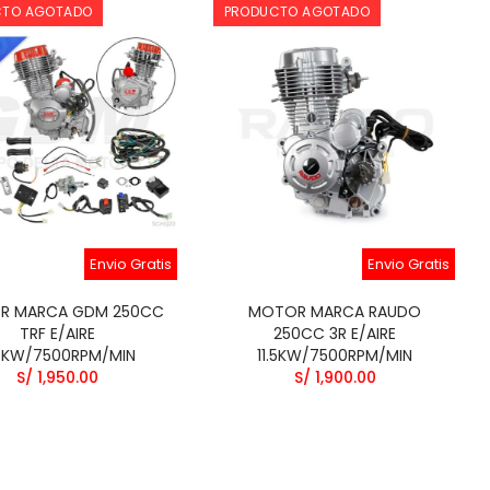
CTO AGOTADO
PRODUCTO AGOTADO
Envio Gratis
Envio Gratis
R MARCA GDM 250CC
MOTOR MARCA RAUDO
TRF E/AIRE
250CC 3R E/AIRE
.5KW/7500RPM/MIN
11.5KW/7500RPM/MIN
S/ 1,950.00
S/ 1,900.00
PROTECTOR DE MANO
(MOD) BSJ