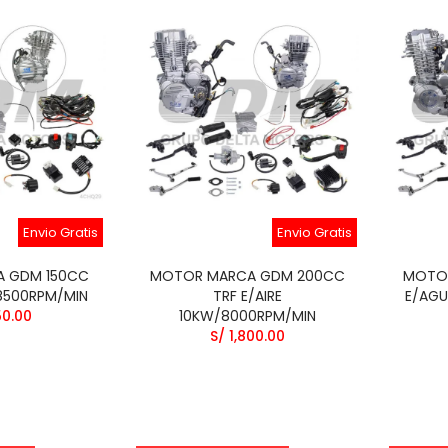
Envio Gratis
Envio Gratis
 GDM 150CC
MOTOR MARCA GDM 200CC
MOTO
/8500RPM/MIN
TRF E/AIRE
E/AGU
50.00
10KW/8000RPM/MIN
S/ 1,800.00