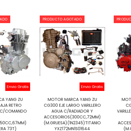
TADO
PRODUCTO AGOTADO
PRODU
Envio Gratis
Envio Gratis
A YANG ZU
MOTOR MARCA YANG ZU
MOT
CAJA RETRO
CG300 EJE LARGO VARILLERO
CG
RE C/COMANDO
AGUA C/RADIADOR Y
VARIL
ACCESORIOS(300CC,72MM)
250CC,67MM)
(M.GRUESA)(1N2345)TITANIO
ACCES
ERA 73T)
YXZ172MN1S01644
(M.