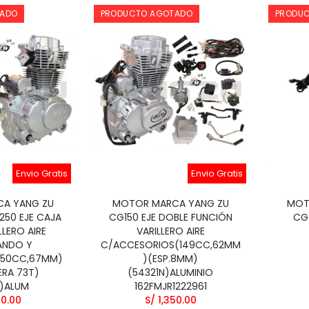
S/ 200.00
TADO
PRODUCTO AGOTADO
PRODU
180.00
LERO DIGITAL MOD
TABLERO DIGITAL
L MODERNA CBZ BSJ
BROSS/GY200 BSJ
180.00
S/ 185.00
LERO DIGITAL
RELAY ARRANQUE
NDA MOD CG125 BSJ
CHANCHITO SCOOTER
Envio Gratis
Envio Gratis
/CG125/150/250 CHINAS
160.00
BSJ
A YANG ZU
MOTOR MARCA YANG ZU
MOT
S/ 22.00
50 EJE CAJA
CG150 EJE DOBLE FUNCIÓN
CG
LLERO AIRE
VARILLERO AIRE
NDO Y
C/ACCESORIOS(149CC,62MM
250CC,67MM)
)(ESP.8MM)
ERA 73T)
(54321N)ALUMINIO
N)ALUM
162FMJR1222961
50.00
S/ 1,350.00