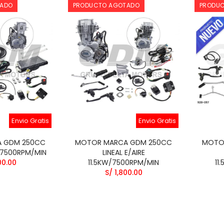
TADO
PRODUCTO AGOTADO
PRODU
Envio Gratis
Envio Gratis
 GDM 250CC
MOTOR MARCA GDM 250CC
MOTO
/7500RPM/MIN
LINEAL E/AIRE
00.00
11.5KW/7500RPM/MIN
11
S/ 1,800.00
LERO DIGITAL MOD
TABLERO DIGITAL
125 WY HONDA 125
HONDA CGL125 BAISIJI